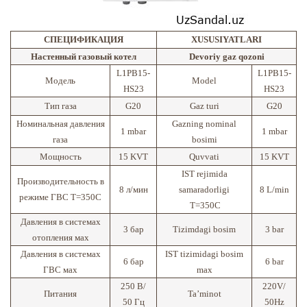
СПЕЦИФИКАЦИЯ
XUSUSIYATLARI
Настенный газовый котел
Devoriy gaz qozоni
L1PB15-
L1PB15-
Модель
Model
HS23
HS23
Тип газа
G20
Gaz turi
G20
Номинальная давления
Gazning nominal
1 mbar
1 mbar
газа
bosimi
Мощность
15 KVT
Quvvati
15 KVT
IST rejimida
Производительность в
8 л/мин
samaradorligi
8 L/min
режиме ГВС Т=350С
Т=350С
Давления в системах
3 бар
Tizimdagi bosim
3 bar
отопления мах
Давления в системах
IST tizimidagi bosim
6 бар
6 bar
ГВС мах
max
250 В/
220V/
Питания
Ta’minot
50 Гц
50Hz