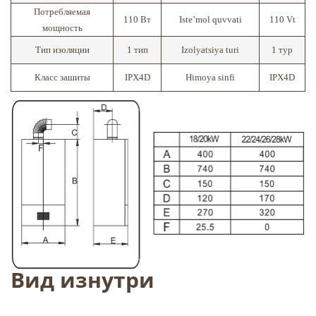
Потребляемая
110 Вт
Iste’mol quvvati
110 Vt
мощность
Тип изоляции
1 тип
Izolyatsiya turi
1 тур
Класс зашиты
IPX4D
Himoya sinfi
IPX4D
Вид изнутри