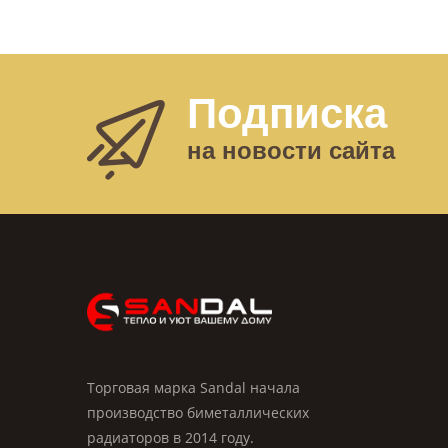
Подписка
на новости сайта
Торговая марка Sandal начала
производство биметаллических
радиаторов в 2014 году.