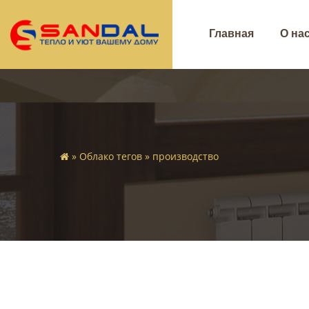
Главная
О на
»
Облако тегов
» производство