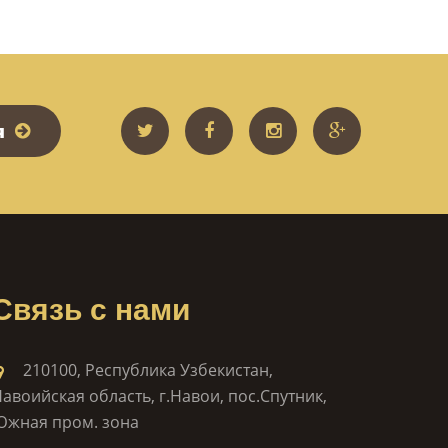
я
Связь с нами
210100, Республика Узбекистан,
авоийская область, г.Навои, пос.Спутник,
Южная пром. зона