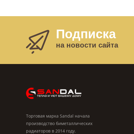
Подписка
на новости сайта
Торговая марка Sandal начала
производство биметаллических
радиаторов в 2014 году.