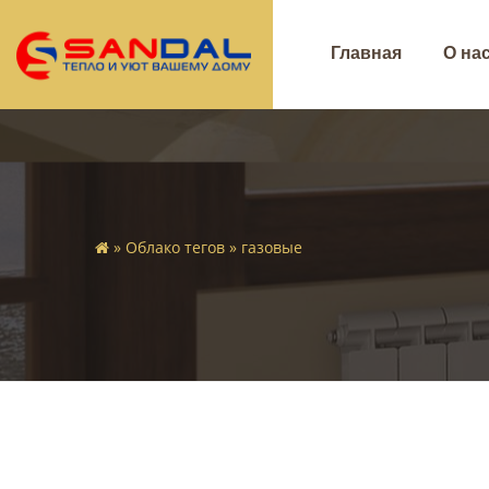
Главная
О на
»
Облако тегов
» газовые