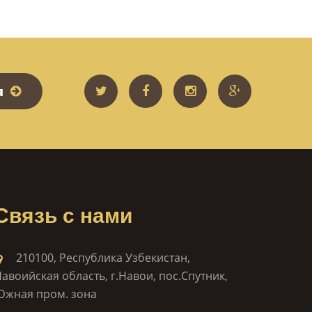
я
Связь с нами
210100, Республика Узбекистан,
авоийская область, г.Навои, пос.Спутник,
Южная пром. зона